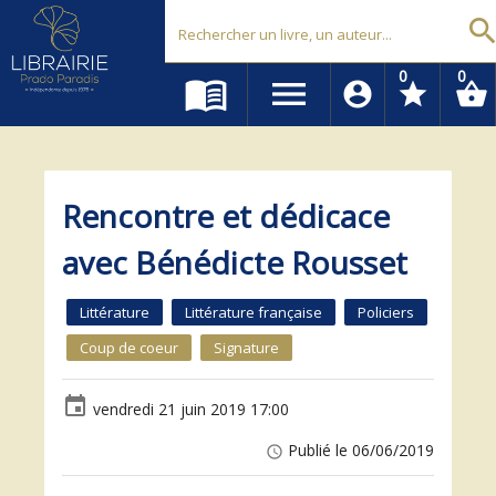
Librairie Prado Paradis - Marseille
searc
0
0
menu_book
menu
account_circle
star
shopping_basket
Rencontre et dédicace
avec Bénédicte Rousset
Littérature
Littérature française
Policiers
Coup de coeur
Signature
event
vendredi 21 juin 2019 17:00
Publié le 06/06/2019
access_time