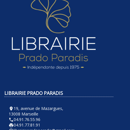
LIBRAIRIE PRADO PARADIS
19, avenue de Mazargues,
room
13008 Marseille
04.91.76.55.96
phone
04.91.77.81.91
local_printshop