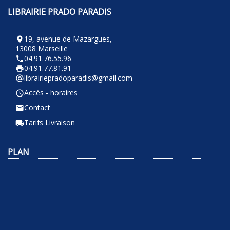
LIBRAIRIE PRADO PARADIS
19, avenue de Mazargues,
room
13008 Marseille
04.91.76.55.96
phone
04.91.77.81.91
local_printshop
librairiepradoparadis@gmail.com
alternate_email
Accès - horaires
query_builder
Contact
email
Tarifs Livraison
local_shipping
PLAN