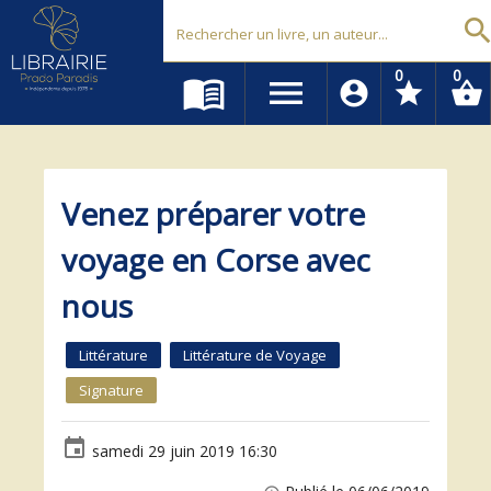
Librairie Prado Paradis - Marseille
searc
0
0
menu_book
menu
account_circle
star
shopping_basket
Venez préparer votre
voyage en Corse avec
nous
Littérature
Littérature de Voyage
Signature
event
samedi 29 juin 2019 16:30