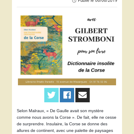
Publié le 06/06/2019
access_time
Selon Malraux, « De Gaulle avait son mystère 
comme nous avons la Corse ». De fait, elle ne cesse 
de surprendre. Insulaire, la Corse se donne des 
allures de continent, avec une palette de paysages 