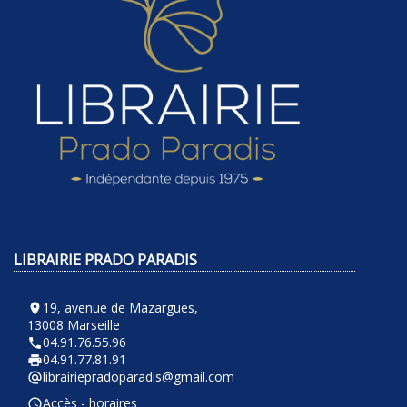
LIBRAIRIE PRADO PARADIS
19, avenue de Mazargues,
room
13008 Marseille
04.91.76.55.96
phone
04.91.77.81.91
local_printshop
librairiepradoparadis@gmail.com
alternate_email
Accès - horaires
query_builder