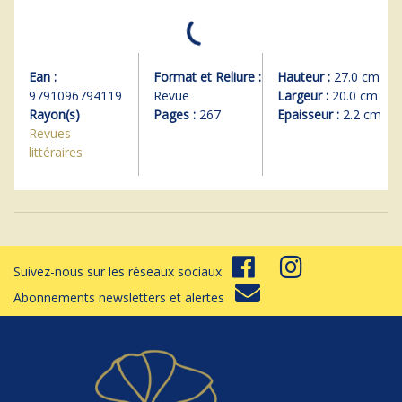
Ean :
Format et Reliure :
Hauteur :
27.0 cm
9791096794119
Revue
Largeur :
20.0 cm
Rayon(s)
Pages :
267
Epaisseur :
2.2 cm
Revues
littéraires
Suivez-nous sur les réseaux sociaux
Abonnements newsletters et alertes