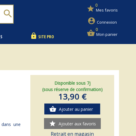
0
star
Mes favoris
search
account_circle
Connexion
0
shopping_basket
Mon panier
lock
NS
SITE PRO
Disponible sous 7j
(sous réserve de confirmation)
13,90 €
shopping_basket
Ajouter au panier
star
Ajouter aux favoris
é dans une
Retrait en magasin