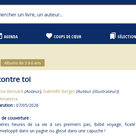
range
favorite
bookmarks
AGENDA
COUPS DE CŒUR
SÉLECTIO
Albums de 3 à 6 ans
ontre toi
Eva Bensard
(Auteur)
,
Gabrielle Berger
(Auteur (illustrateur))
Amaterra
rution :
07/05/2026
de couverture :
ères heures de sa vie à ses premiers pas, Bébé voyage, ficel
enveloppé dans un pagne ou glissé dans une capuche !