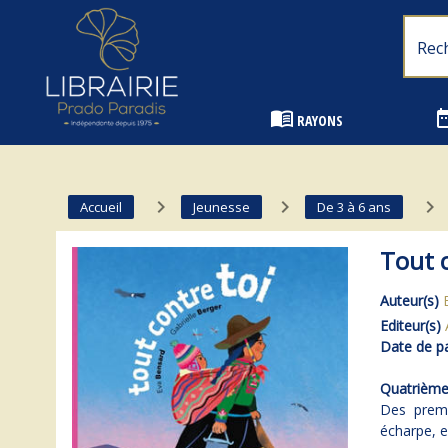
Librairie Prado Paradis - Marseille
menu_book
date_
RAYONS
navigate_next
navigate_next
navigate_next
Accueil
Jeunesse
De 3 à 6 ans
Tout c
Auteur(s)
Editeur(s)
Date de pa
Quatrième 
Des premi
écharpe, 