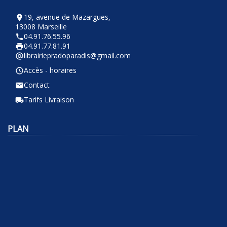
19, avenue de Mazargues,
room
13008 Marseille
04.91.76.55.96
phone
04.91.77.81.91
local_printshop
librairiepradoparadis@gmail.com
alternate_email
Accès - horaires
query_builder
Contact
email
Tarifs Livraison
local_shipping
PLAN