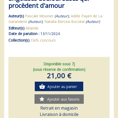
procèdent d'amour
Auteur(s)
Pascale Mounier
(Auteur)
,
Adèle Payen de La
Garanderie
(Auteur)
,
Natalia Bercea-Bocskai
(Auteur)
Editeur(s)
Atlande
Date de parution :
13/11/2024
Collection(s)
Clefs concours
Disponible sous 7j
(sous réserve de confirmation)
21,00 €
shopping_basket
Ajouter au panier
star
Ajouter aux favoris
Retrait en magasin
Livraison à domicile