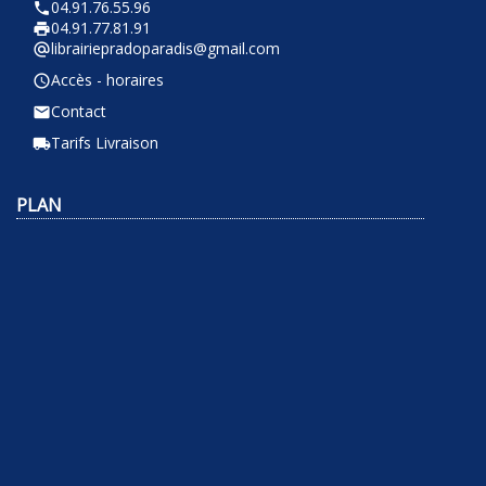
04.91.76.55.96
phone
04.91.77.81.91
local_printshop
librairiepradoparadis@gmail.com
alternate_email
Accès - horaires
query_builder
Contact
email
Tarifs Livraison
local_shipping
PLAN