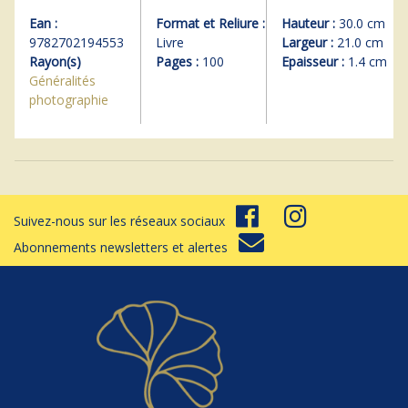
Ean :
Format et Reliure :
Hauteur :
30.0 cm
9782702194553
Livre
Largeur :
21.0 cm
Rayon(s)
Pages :
100
Epaisseur :
1.4 cm
Généralités
photographie
Suivez-nous sur les réseaux sociaux
Abonnements newsletters et alertes