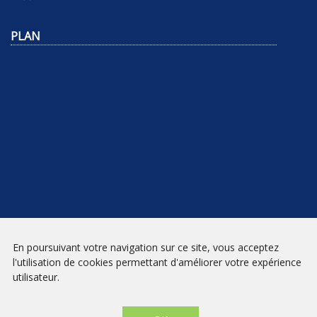
PLAN
NEWSLETTER
En poursuivant votre navigation sur ce site, vous acceptez
l'utilisation de cookies permettant d'améliorer votre expérience
INSCRIPTION
utilisateur.
Mentions légales
|
Conditions générales de vente
| Librairie Prado