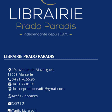
LIBRAIRIE PRADO PARADIS
19, avenue de Mazargues,
room
13008 Marseille
04.91.76.55.96
phone
04.91.77.81.91
local_printshop
librairiepradoparadis@gmail.com
alternate_email
Accès - horaires
query_builder
Contact
email
Tarifs Livraison
local_shipping