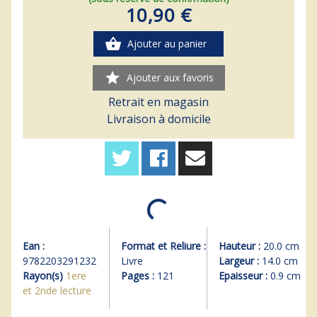
10,90 €
shopping_basket
Ajouter au panier
star
Ajouter aux favoris
Retrait en magasin
Livraison à domicile
Ean :
Format et Reliure :
Hauteur :
20.0 cm
9782203291232
Livre
Largeur :
14.0 cm
Rayon(s)
1ere
Pages :
121
Epaisseur :
0.9 cm
et 2nde lecture