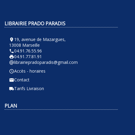
LIBRAIRIE PRADO PARADIS
19, avenue de Mazargues,
room
13008 Marseille
04.91.76.55.96
phone
04.91.77.81.91
local_printshop
librairiepradoparadis@gmail.com
alternate_email
Accès - horaires
query_builder
Contact
email
Tarifs Livraison
local_shipping
PLAN