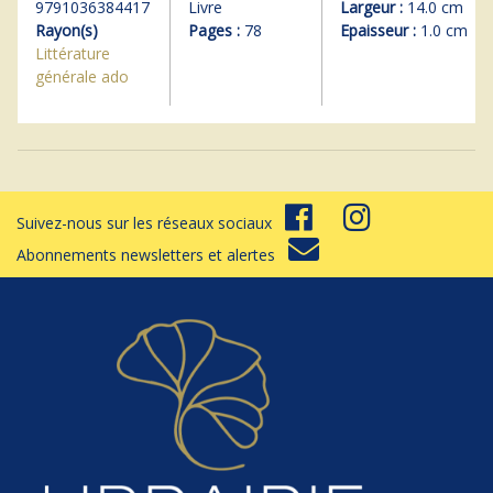
9791036384417
Livre
Largeur :
14.0 cm
Rayon(s)
Pages :
78
Epaisseur :
1.0 cm
Littérature
générale ado
Suivez-nous sur les réseaux sociaux
Abonnements newsletters et alertes