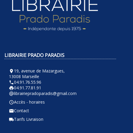
LIBRAIRIE PRADO PARADIS
19, avenue de Mazargues,
room
13008 Marseille
04.91.76.55.96
phone
04.91.77.81.91
local_printshop
librairiepradoparadis@gmail.com
alternate_email
Accès - horaires
query_builder
Contact
email
Tarifs Livraison
local_shipping