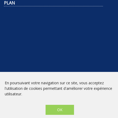
PLAN
NEWSLETTER
En poursuivant votre navigation sur ce site, vous acceptez
l'utilisation de cookies permettant d'améliorer votre expérience
INSCRIPTION
utilisateur.
Mentions légales
|
Conditions générales de vente
| Librairie Prado
Paradis - Marseille © 2026 - Site créé par
eNovAlp
OK