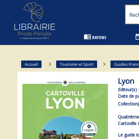
Librairie Prado Paradis - Marseille
menu_book
date_
RAYONS
navigate_next
navigate_next
Accueil
Tourisme et Sport
Guides Fran
Lyon
Editeur(s)
Date de pa
Collection(
Quatrième 
Cartoville
Le guide i