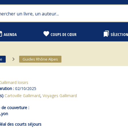
range
favorite
bookmarks
AGENDA
COUPS DE CŒUR
SÉLECTIO
navigate_next
ce
Guides Rhône Alpes
Gallimard loisirs
rution :
02/10/2025
s)
Cartoville Gallimard
,
Voyages Gallimard
de couverture :
 Lyon
déal des courts séjours