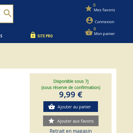
0
star
Mes favoris
search
account_circle
Connexion
0
shopping_basket
Mon panier
lock
NS
SITE PRO
Disponible sous 7j
(sous réserve de confirmation)
9,99 €
shopping_basket
Ajouter au panier
star
Ajouter aux favoris
Retrait en magasin