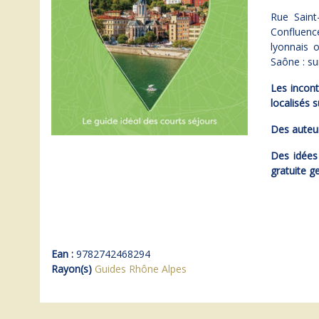
Rue Saint
Confluen
lyonnais
Saône : sui
Les incont
localisés s
Des auteur
Des idées 
gratuite g
Ean :
9782742468294
Rayon(s)
Guides Rhône Alpes