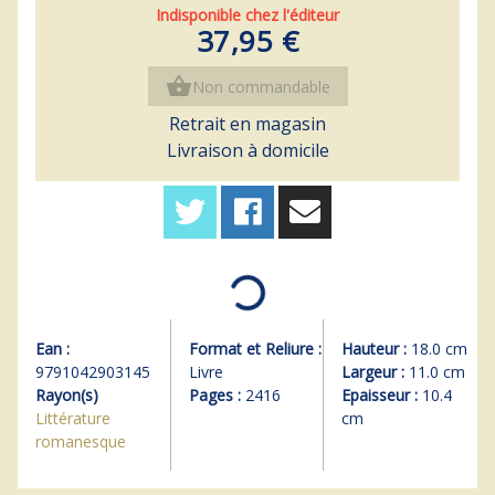
Indisponible chez l'éditeur
37,95 €
shopping_basket
Non commandable
Retrait en magasin
Livraison à domicile
Ean :
Format et Reliure :
Hauteur :
18.0 cm
9791042903145
Livre
Largeur :
11.0 cm
Rayon(s)
Pages :
2416
Epaisseur :
10.4
Littérature
cm
romanesque