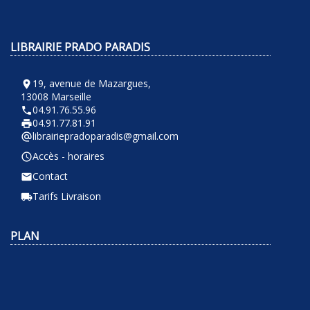
LIBRAIRIE PRADO PARADIS
19, avenue de Mazargues,
room
13008 Marseille
04.91.76.55.96
phone
04.91.77.81.91
local_printshop
librairiepradoparadis@gmail.com
alternate_email
Accès - horaires
query_builder
Contact
email
Tarifs Livraison
local_shipping
PLAN