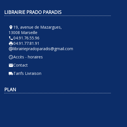
LIBRAIRIE PRADO PARADIS
19, avenue de Mazargues,
room
13008 Marseille
04.91.76.55.96
phone
04.91.77.81.91
local_printshop
librairiepradoparadis@gmail.com
alternate_email
Accès - horaires
query_builder
Contact
email
Tarifs Livraison
local_shipping
PLAN