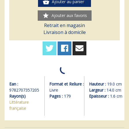
shopping_basket
Ajouter au panier
star
Ajouter aux favoris
Retrait en magasin
Livraison à domicile
Ean :
Format et Reliure :
Hauteur :
19.0 cm
9782707357205
Livre
Largeur :
14.0 cm
Rayon(s)
Pages :
179
Epaisseur :
1.6 cm
Littérature
française