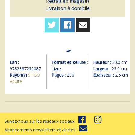
Retrait en magasin
Livraison à domicile
Ean :
Format et Reliure :
Hauteur :
30.0 cm
9782387250087
Livre
Largeur :
23.0 cm
Rayon(s)
SF BD
Pages :
290
Epaisseur :
2.5 cm
Adulte
Suivez-nous sur les réseaux sociaux
Abonnements newsletters et alertes