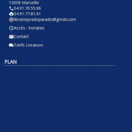
13008 Marseille
04.91.76.55.96
phone
04.91.77.81.91
local_printshop
librairiepradoparadis@gmail.com
alternate_email
Accès - horaires
query_builder
Contact
email
Tarifs Livraison
local_shipping
PLAN