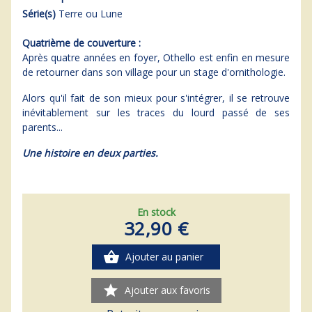
Série(s)
Terre ou Lune
Quatrième de couverture :
Après quatre années en foyer, Othello est enfin en mesure
de retourner dans son village pour un stage d'ornithologie.
Alors qu'il fait de son mieux pour s'intégrer, il se retrouve
inévitablement sur les traces du lourd passé de ses
parents...
Une histoire en deux parties.
En stock
32,90 €
shopping_basket
Ajouter au panier
star
Ajouter aux favoris