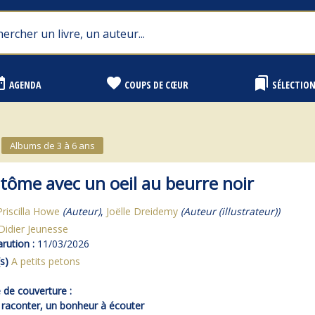
range
favorite
bookmarks
AGENDA
COUPS DE CŒUR
SÉLECTIO
Albums de 3 à 6 ans
tôme avec un oeil au beurre noir
Priscilla Howe
(Auteur)
,
Joëlle Dreidemy
(Auteur (illustrateur))
Didier Jeunesse
rution :
11/03/2026
s)
A petits petons
de couverture :
 raconter, un bonheur à écouter