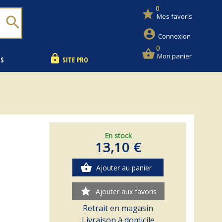
0
star
Mes favoris
search
account_circle
Connexion
0
shopping_basket
Mon panier
lock
NS
SITE PRO
En stock
13,10 €
shopping_basket
Ajouter au panier
star
Ajouter aux favoris
Retrait en magasin
Livraison à domicile