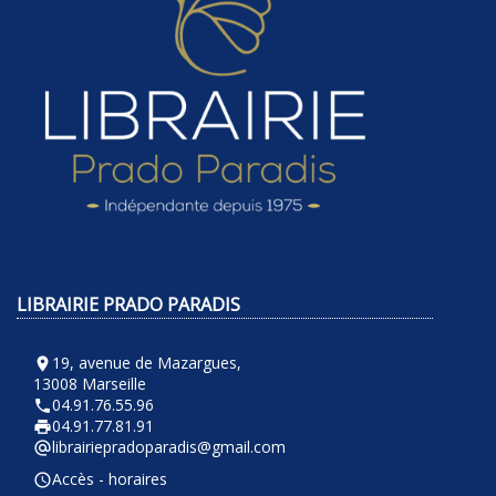
LIBRAIRIE PRADO PARADIS
19, avenue de Mazargues,
room
13008 Marseille
04.91.76.55.96
phone
04.91.77.81.91
local_printshop
librairiepradoparadis@gmail.com
alternate_email
Accès - horaires
query_builder