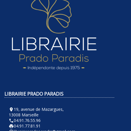
LIBRAIRIE PRADO PARADIS
19, avenue de Mazargues,
room
13008 Marseille
04.91.76.55.96
phone
04.91.77.81.91
local_printshop