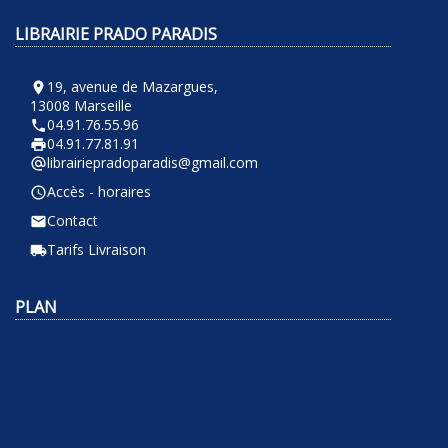
LIBRAIRIE PRADO PARADIS
19, avenue de Mazargues,
room
13008 Marseille
04.91.76.55.96
phone
04.91.77.81.91
local_printshop
librairiepradoparadis@gmail.com
alternate_email
Accès - horaires
query_builder
Contact
email
Tarifs Livraison
local_shipping
PLAN