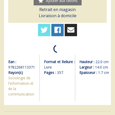
star
Ajouter aux favoris
Retrait en magasin
Livraison à domicile
Ean :
Format et Reliure :
Hauteur :
22.0 cm
9782268113371
Livre
Largeur :
14.0 cm
Rayon(s)
Pages :
357
Epaisseur :
1.7 cm
Sociologie de
l'information et
de la
communication