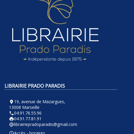
LIBRAIRIE PRADO PARADIS
19, avenue de Mazargues,
room
13008 Marseille
04.91.76.55.96
phone
04.91.77.81.91
local_printshop
librairiepradoparadis@gmail.com
alternate_email
Accès - horaires
query_builder