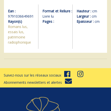
Ean :
Format et Reliure :
Hauteur :
cm
9791036649691
Livre lu
Largeur :
cm
Rayon(s)
Pages :
Epaisseur :
cm
Romans lus,
essais lus,
patrimoine
radiophonique
Suivez-nous sur les réseaux sociaux
Abonnements newsletters et alertes