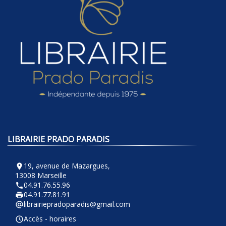
LIBRAIRIE PRADO PARADIS
19, avenue de Mazargues,
room
13008 Marseille
04.91.76.55.96
phone
04.91.77.81.91
local_printshop
librairiepradoparadis@gmail.com
alternate_email
Accès - horaires
query_builder