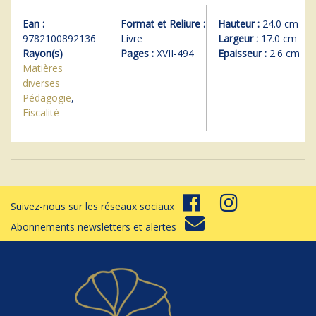
Ean :
Format et Reliure :
Hauteur :
24.0 cm
9782100892136
Livre
Largeur :
17.0 cm
Rayon(s)
Pages :
XVII-494
Epaisseur :
2.6 cm
Matières
diverses
Pédagogie
,
Fiscalité
Suivez-nous sur les réseaux sociaux
Abonnements newsletters et alertes