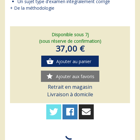
Un sujet type d'examen intégralement corrigé
+ De la méthodologie
Disponible sous 7j
(sous réserve de confirmation)
37,00 €
shopping_basket
Ajouter au panier
star
Ajouter aux favoris
Retrait en magasin
Livraison à domicile