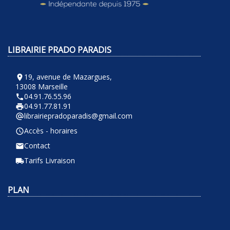
LIBRAIRIE PRADO PARADIS
19, avenue de Mazargues,
room
13008 Marseille
04.91.76.55.96
phone
04.91.77.81.91
local_printshop
librairiepradoparadis@gmail.com
alternate_email
Accès - horaires
query_builder
Contact
email
Tarifs Livraison
local_shipping
PLAN