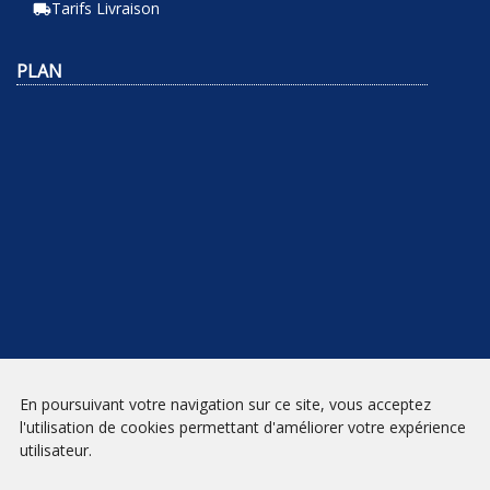
Tarifs Livraison
local_shipping
PLAN
NEWSLETTER
En poursuivant votre navigation sur ce site, vous acceptez
l'utilisation de cookies permettant d'améliorer votre expérience
INSCRIPTION
utilisateur.
Mentions légales
|
Conditions générales de vente
| Librairie Prado