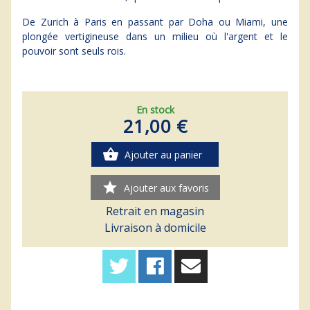
De Zurich à Paris en passant par Doha ou Miami, une
plongée vertigineuse dans un milieu où l'argent et le
pouvoir sont seuls rois.
En stock
21,00 €
shopping_basket
Ajouter au panier
star
Ajouter aux favoris
Retrait en magasin
Livraison à domicile