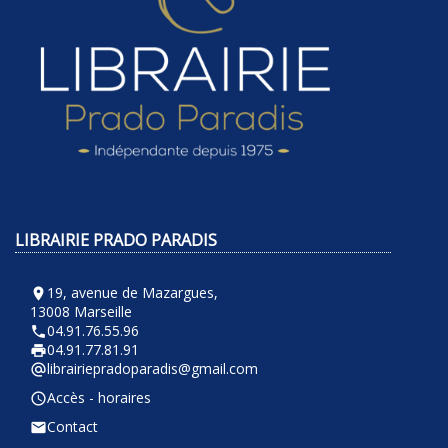
LIBRAIRIE PRADO PARADIS
19, avenue de Mazargues,
room
13008 Marseille
04.91.76.55.96
phone
04.91.77.81.91
local_printshop
librairiepradoparadis@gmail.com
alternate_email
Accès - horaires
query_builder
Contact
email