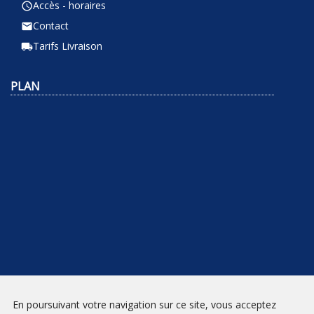
Accès - horaires
query_builder
Contact
email
Tarifs Livraison
local_shipping
PLAN
NEWSLETTER
En poursuivant votre navigation sur ce site, vous acceptez