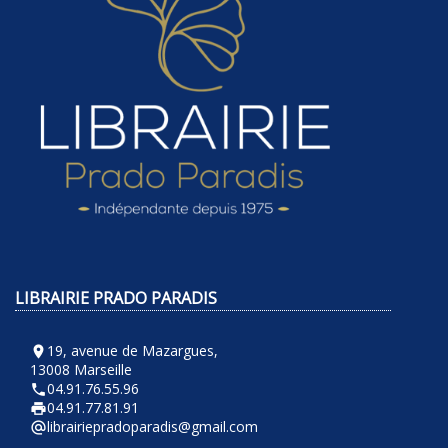
LIBRAIRIE PRADO PARADIS
19, avenue de Mazargues,
room
13008 Marseille
04.91.76.55.96
phone
04.91.77.81.91
local_printshop
librairiepradoparadis@gmail.com
alternate_email