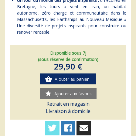
Un tour du monde des projets inspirants :
un écolieu en
Bretagne, les tours à vent en Iran, un habitat
autonome, zéro charge et communautaire dans le
Massachusetts, les Earthships au Nouveau-Mexique »
Une diversité de projets inspirants pour construire ou
rénover rentable.
Disponible sous 7j
(sous réserve de confirmation)
29,90 €
shopping_basket
Ajouter au panier
star
Ajouter aux favoris
Retrait en magasin
Livraison à domicile