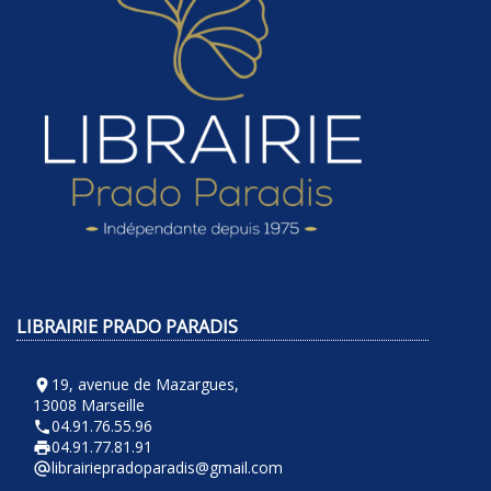
LIBRAIRIE PRADO PARADIS
19, avenue de Mazargues,
room
13008 Marseille
04.91.76.55.96
phone
04.91.77.81.91
local_printshop
librairiepradoparadis@gmail.com
alternate_email