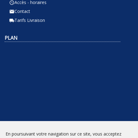
Accès - horaires
query_builder
Contact
email
Tarifs Livraison
local_shipping
PLAN
NEWSLETTER
En poursuivant votre navigation sur ce site, vous acceptez