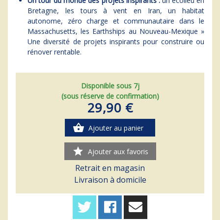
Un tour du monde des projets inspirants :
un écolieu en
Bretagne, les tours à vent en Iran, un habitat
autonome, zéro charge et communautaire dans le
Massachusetts, les Earthships au Nouveau-Mexique »
Une diversité de projets inspirants pour construire ou
rénover rentable.
Disponible sous 7j
(sous réserve de confirmation)
29,90 €
shopping_basket
Ajouter au panier
star
Ajouter aux favoris
Retrait en magasin
Livraison à domicile