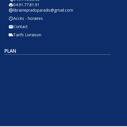
04.91.77.81.91
local_printshop
librairiepradoparadis@gmail.com
alternate_email
Accès - horaires
query_builder
Contact
email
Tarifs Livraison
local_shipping
PLAN