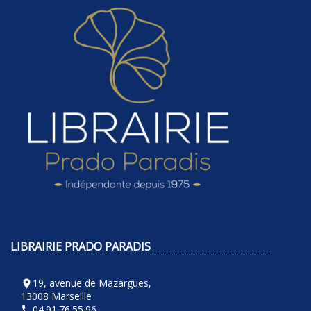
LIBRAIRIE PRADO PARADIS
19, avenue de Mazargues,
room
13008 Marseille
04.91.76.55.96
phone