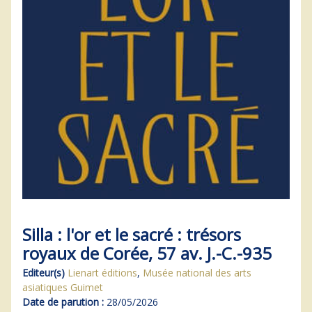
Silla : l'or et le sacré : trésors
royaux de Corée, 57 av. J.-C.-935
Editeur(s)
Lienart éditions
,
Musée national des arts
asiatiques Guimet
Date de parution :
28/05/2026