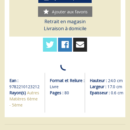
star
Ajouter aux favoris
Retrait en magasin
Livraison à domicile
Ean :
Format et Reliure :
Hauteur :
24.0 cm
9782210123212
Livre
Largeur :
17.0 cm
Rayon(s)
Autres
Pages :
80
Epaisseur :
0.6 cm
Matières 6ème
- 5ème