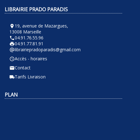
LIBRAIRIE PRADO PARADIS
19, avenue de Mazargues,
room
13008 Marseille
04.91.76.55.96
phone
04.91.77.81.91
local_printshop
librairiepradoparadis@gmail.com
alternate_email
Accès - horaires
query_builder
Contact
email
Tarifs Livraison
local_shipping
PLAN