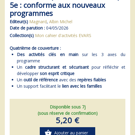
5e : conforme aux nouveaux
programmes
Editeur(s)
Magnard
,
Albin Michel
Date de parution :
04/05/2026
Collection(s)
Mon cahier d'activités EVARS
Quatrième de couverture :
Des activités clés en main
sur les 3 axes du
programme
Un
cadre structurant et sécurisant
pour réfléchir et
développer
son esprit critique
Un
outil de référence
avec des
repères fiables
Un support facilitant le
lien avec les familles
Disponible sous 7j
(sous réserve de confirmation)
5,20 €
shopping_basket
Ajouter au panier