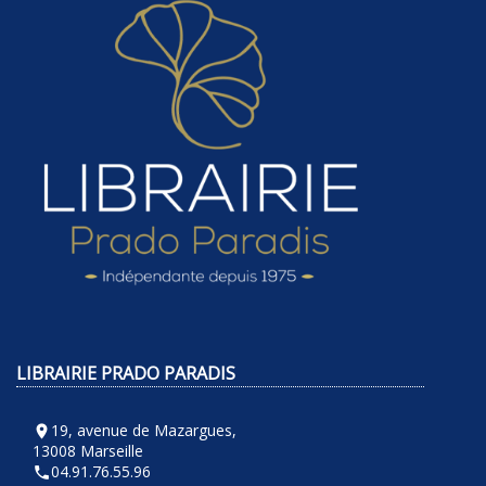
LIBRAIRIE PRADO PARADIS
19, avenue de Mazargues,
room
13008 Marseille
04.91.76.55.96
phone