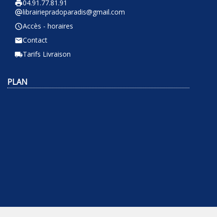
04.91.77.81.91
local_printshop
librairiepradoparadis@gmail.com
alternate_email
Accès - horaires
query_builder
Contact
email
Tarifs Livraison
local_shipping
PLAN