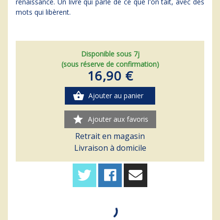
renaissance. Un livre qui parle de ce que l'on tait, avec des
mots qui libèrent.
Disponible sous 7j
(sous réserve de confirmation)
16,90 €
shopping_basket
Ajouter au panier
star
Ajouter aux favoris
Retrait en magasin
Livraison à domicile