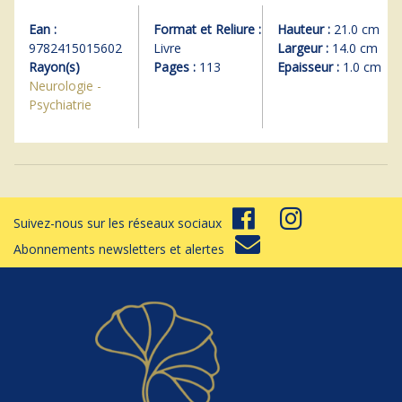
Ean :
Format et Reliure :
Hauteur :
21.0 cm
9782415015602
Livre
Largeur :
14.0 cm
Rayon(s)
Pages :
113
Epaisseur :
1.0 cm
Neurologie -
Psychiatrie
Suivez-nous sur les réseaux sociaux
Abonnements newsletters et alertes