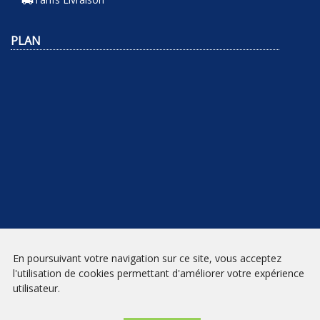
local_shipping
PLAN
NEWSLETTER
En poursuivant votre navigation sur ce site, vous acceptez
l'utilisation de cookies permettant d'améliorer votre expérience
INSCRIPTION
utilisateur.
Mentions légales
|
Conditions générales de vente
| Librairie Prado