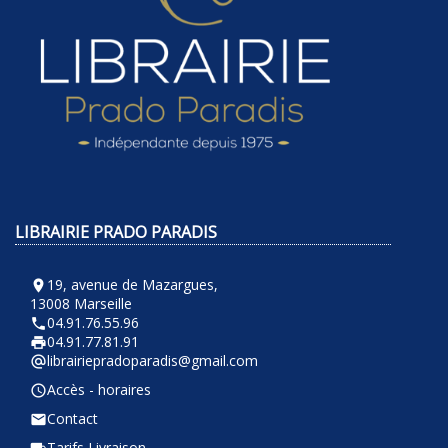
LIBRAIRIE PRADO PARADIS
19, avenue de Mazargues,
room
13008 Marseille
04.91.76.55.96
phone
04.91.77.81.91
local_printshop
librairiepradoparadis@gmail.com
alternate_email
Accès - horaires
query_builder
Contact
email
Tarifs Livraison