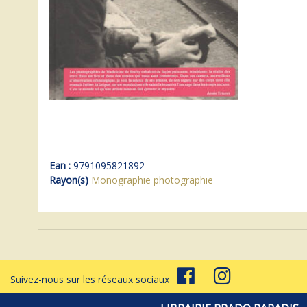
Ean :
9791095821892
Rayon(s)
Monographie photographie
Suivez-nous sur les réseaux sociaux