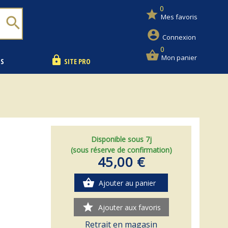
0
star
Mes favoris
search
account_circle
Connexion
0
shopping_basket
Mon panier
lock
NS
SITE PRO
Disponible sous 7j
(sous réserve de confirmation)
45,00 €
shopping_basket
Ajouter au panier
star
Ajouter aux favoris
Retrait en magasin