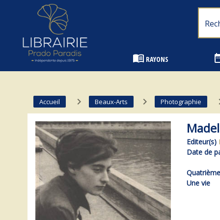
Librairie Prado Paradis - Marseille
menu_book
date_
RAYONS
navigate_next
navigate_next
navig
Accueil
Beaux-Arts
Photographie
Madele
Editeur(s)
Date de pa
Quatrième 
Une vie