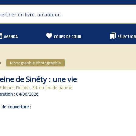
range
favorite
bookmarks
AGENDA
COUPS DE CŒUR
SÉLECTIO
ate_next
Monographie photographie
ine de Sinéty : une vie
Editions Delpire
,
Ed. du Jeu de paume
rution :
04/06/2026
de couverture :