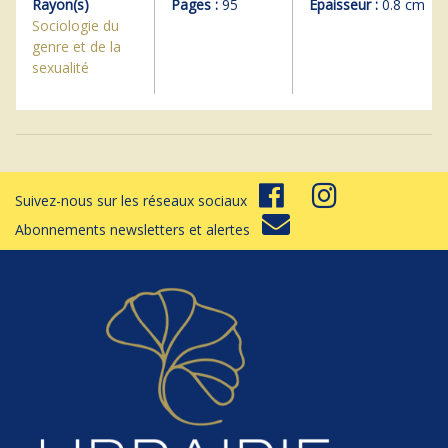
Rayon(s)
Pages :
95
Epaisseur :
0.8 cm
Sociologie du
genre et de la
sexualité
Suivez-nous sur les réseaux sociaux
Abonnements newsletters et alertes