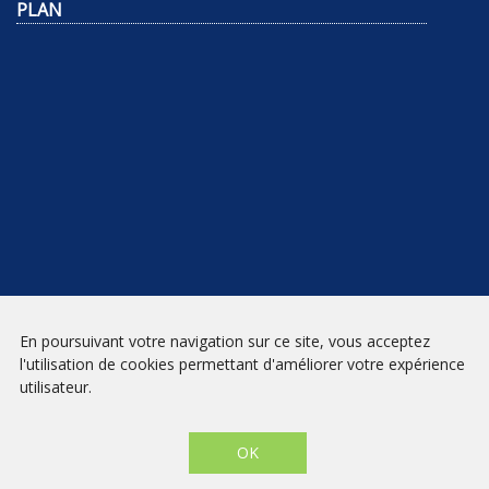
PLAN
NEWSLETTER
En poursuivant votre navigation sur ce site, vous acceptez
l'utilisation de cookies permettant d'améliorer votre expérience
INSCRIPTION
utilisateur.
Mentions légales
|
Conditions générales de vente
| Librairie Prado
Paradis - Marseille © 2026 - Site créé par
eNovAlp
OK