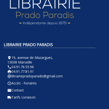
LIBRAIRIE PRADO PARADIS
19, avenue de Mazargues,
room
13008 Marseille
04.91.76.55.96
phone
04.91.77.81.91
local_printshop
librairiepradoparadis@gmail.com
alternate_email
Accès - horaires
query_builder
Contact
email
Tarifs Livraison
local_shipping