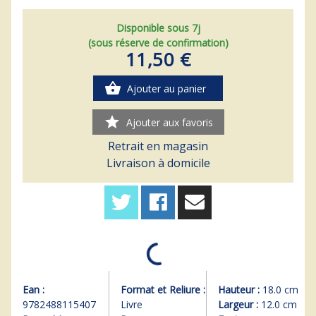
Disponible sous 7j
(sous réserve de confirmation)
11,50 €
shopping_basket
Ajouter au panier
star
Ajouter aux favoris
Retrait en magasin
Livraison à domicile
Ean :
Format et Reliure :
Hauteur :
18.0 cm
9782488115407
Livre
Largeur :
12.0 cm