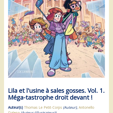
Lila et l'usine à sales gosses. Vol. 1.
Méga-tastrophe droit devant !
Auteur(s)
Thomas Le Petit-Corps
(Auteur)
,
Antonello
Dalena
(Auteur (illustrateur))