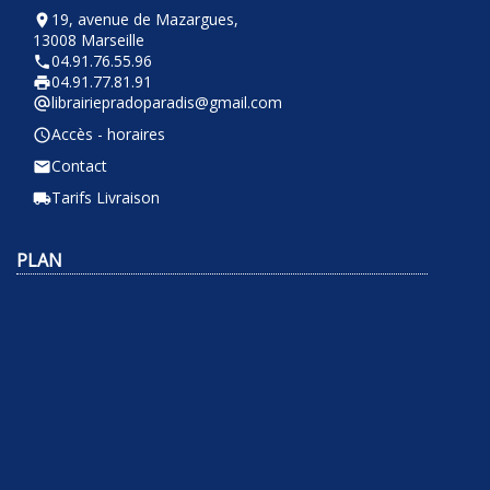
19, avenue de Mazargues,
room
13008 Marseille
04.91.76.55.96
phone
04.91.77.81.91
local_printshop
librairiepradoparadis@gmail.com
alternate_email
Accès - horaires
query_builder
Contact
email
Tarifs Livraison
local_shipping
PLAN