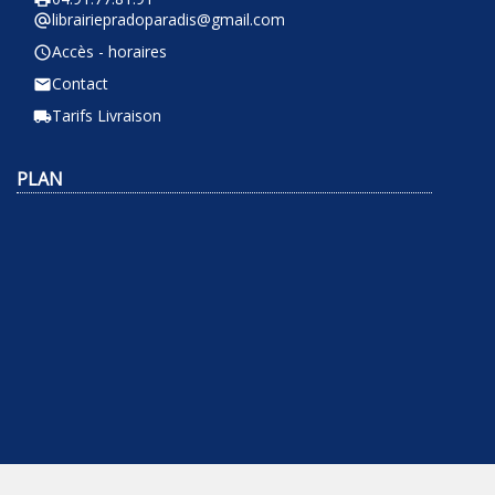
librairiepradoparadis@gmail.com
alternate_email
Accès - horaires
query_builder
Contact
email
Tarifs Livraison
local_shipping
PLAN