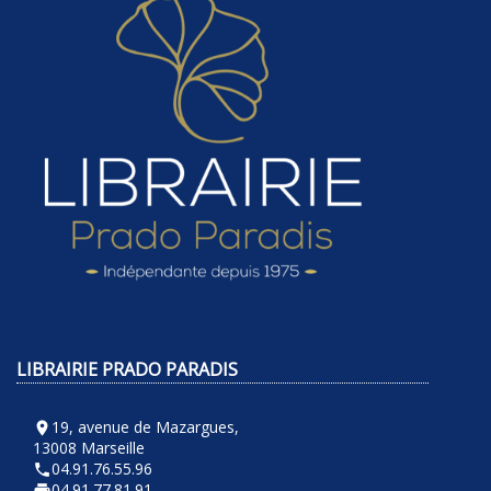
LIBRAIRIE PRADO PARADIS
19, avenue de Mazargues,
room
13008 Marseille
04.91.76.55.96
phone
04.91.77.81.91
local_printshop