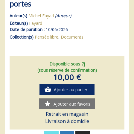
portes
Auteur(s)
Michel Fayad
(Auteur)
Editeur(s)
Fayard
Date de parution :
10/06/2026
Collection(s)
Pensée libre
,
Documents
Disponible sous 7j
(sous réserve de confirmation)
10,00 €
shopping_basket
Ajouter au panier
star
Ajouter aux favoris
Retrait en magasin
Livraison à domicile