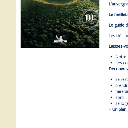
L'auvergn
Le meilleu
Le guide d
Les clés p
Laissez-vo
Notre 
Les co
Découvrez
se res
prendr
faire 
sortir
se log
+ Un plan 