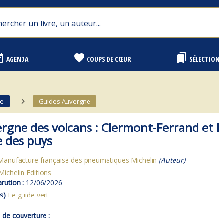
range
favorite
bookmarks
AGENDA
COUPS DE CŒUR
SÉLECTIO
navigate_next
ce
Guides Auvergne
rgne des volcans : Clermont-Ferrand et 
e des puys
Manufacture française des pneumatiques Michelin
(Auteur)
Michelin Editions
rution :
12/06/2026
s)
Le guide vert
de couverture :