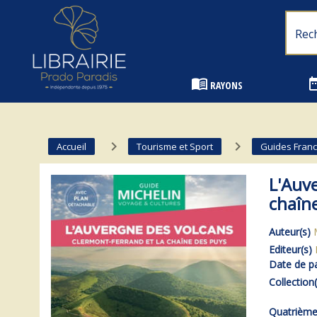
Librairie Prado Paradis - Marseille
menu_book
date_
RAYONS
navigate_next
navigate_next
Accueil
Tourisme et Sport
Guides Fran
L'Auve
chaîn
Auteur(s)
Editeur(s)
Date de pa
Collection(
Quatrième 