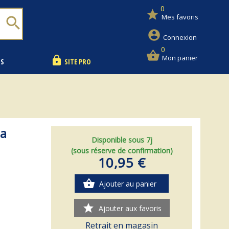
0
star
Mes favoris
search
account_circle
Connexion
0
shopping_basket
Mon panier
lock
NS
SITE PRO
la
Disponible sous 7j
(sous réserve de confirmation)
10,95 €
shopping_basket
Ajouter au panier
star
Ajouter aux favoris
Retrait en magasin