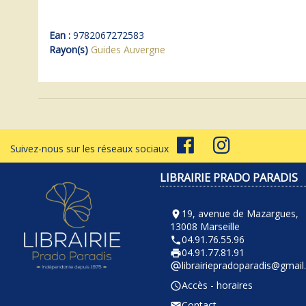
Ean :
9782067272583
Rayon(s)
Guides Auvergne
Suivez-nous sur les réseaux sociaux
LIBRAIRIE PRADO PARADIS
19, avenue de Mazargues,
room
13008 Marseille
04.91.76.55.96
phone
04.91.77.81.91
local_printshop
librairiepradoparadis@gmai
alternate_email
Accès - horaires
query_builder
Contact
email