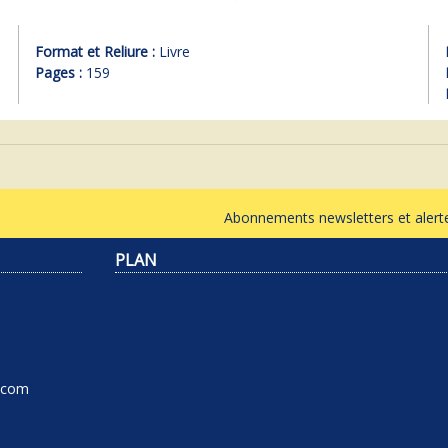
Format et Reliure :
Livre
Pages :
159
Abonnements newsletters et ale
PLAN
l.com