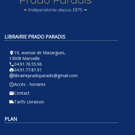
LIBRAIRIE PRADO PARADIS
19, avenue de Mazargues,
room
13008 Marseille
04.91.76.55.96
phone
04.91.77.81.91
local_printshop
librairiepradoparadis@gmail.com
alternate_email
Accès - horaires
query_builder
Contact
email
Tarifs Livraison
local_shipping
PLAN