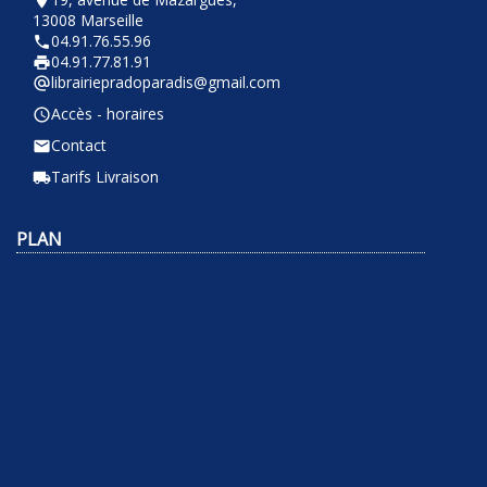
room
13008 Marseille
04.91.76.55.96
phone
04.91.77.81.91
local_printshop
librairiepradoparadis@gmail.com
alternate_email
Accès - horaires
query_builder
Contact
email
Tarifs Livraison
local_shipping
PLAN