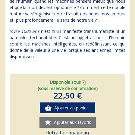
de l'humain quand les machines pensent mieux que nous
et que la mort devient optionnelle ? Comment cette double
rupture va réorganiser notre travail, nos peurs, nos amours
et, plus profondément, le sens de notre vie ?
Vivre 1000 ans
n'est ni un manifeste transhumaniste ni un
pamphlet technophobe. C'est un appel à choisir l'humain
contre les machines intelligentes, en redéfinissant ce qui
donne de la valeur à une vie lorsque ses anciennes limites
disparaissent.
Disponible sous 7j
(sous réserve de confirmation)
22,50 €
shopping_basket
Ajouter au panier
star
Ajouter aux favoris
Retrait en magasin