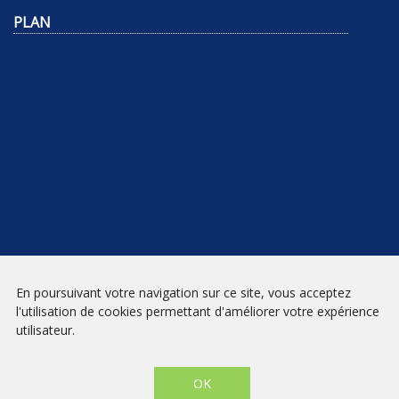
PLAN
NEWSLETTER
En poursuivant votre navigation sur ce site, vous acceptez
l'utilisation de cookies permettant d'améliorer votre expérience
INSCRIPTION
utilisateur.
Mentions légales
|
Conditions générales de vente
| Librairie Prado
Paradis - Marseille © 2026 - Site créé par
eNovAlp
OK