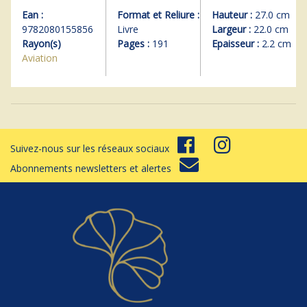
Ean :
Format et Reliure :
Hauteur :
27.0 cm
9782080155856
Livre
Largeur :
22.0 cm
Rayon(s)
Pages :
191
Epaisseur :
2.2 cm
Aviation
Suivez-nous sur les réseaux sociaux
Abonnements newsletters et alertes