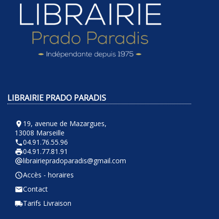
LIBRAIRIE PRADO PARADIS
19, avenue de Mazargues,
room
13008 Marseille
04.91.76.55.96
phone
04.91.77.81.91
local_printshop
librairiepradoparadis@gmail.com
alternate_email
Accès - horaires
query_builder
Contact
email
Tarifs Livraison
local_shipping