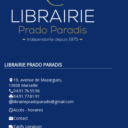
LIBRAIRIE PRADO PARADIS
19, avenue de Mazargues,
room
13008 Marseille
04.91.76.55.96
phone
04.91.77.81.91
local_printshop
librairiepradoparadis@gmail.com
alternate_email
Accès - horaires
query_builder
Contact
email
Tarifs Livraison
local_shipping