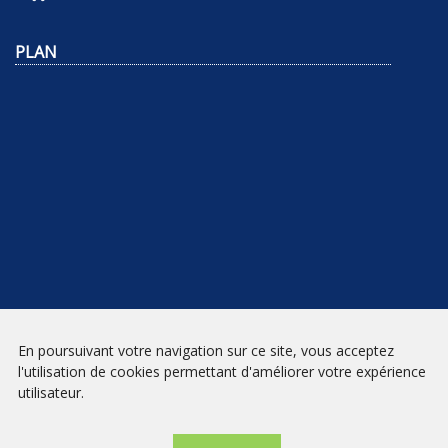
PLAN
NEWSLETTER
En poursuivant votre navigation sur ce site, vous acceptez
l'utilisation de cookies permettant d'améliorer votre expérience
INSCRIPTION
utilisateur.
Mentions légales
|
Conditions générales de vente
| Librairie Prado