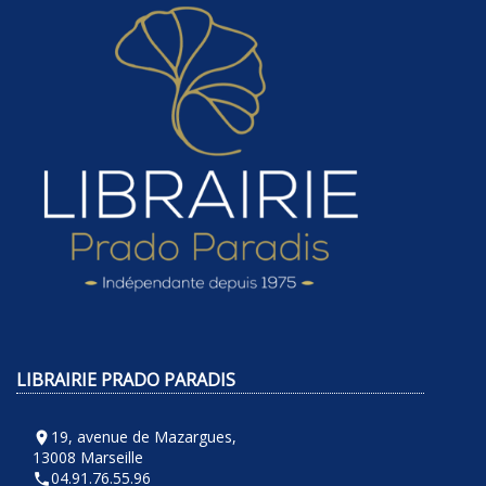
LIBRAIRIE PRADO PARADIS
19, avenue de Mazargues,
room
13008 Marseille
04.91.76.55.96
phone