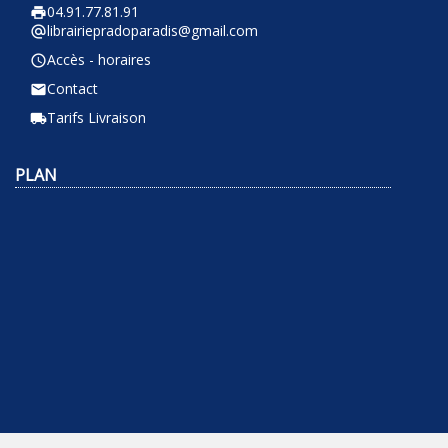
04.91.77.81.91
local_printshop
librairiepradoparadis@gmail.com
alternate_email
Accès - horaires
query_builder
Contact
email
Tarifs Livraison
local_shipping
PLAN