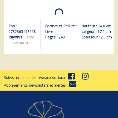
Ean :
Format et Reliure :
Hauteur :
24.0 cm
9782365498968
Livre
Largeur :
17.0 cm
Rayon(s)
Santé
Pages :
249
Epaisseur :
2.0 cm
et secourisme
Suivez-nous sur les réseaux sociaux
Abonnements newsletters et alertes