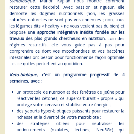
Symbiotique,
Marion Kaplan nous montre comment
restaurer cette flexibilité. Avec passion et rigueur, elle
démonte les dogmes nutritionnels (non, les graisses
saturées naturelles ne sont pas vos ennemies ; non, tous
les légumes dits « healthy » ne vous veulent pas du bien) et
propose
une approche intégrative inédite fondée sur les
travaux des plus grands chercheurs en nutrition.
Loin des
régimes restrictifs, elle vous guide pas à pas pour
comprendre ce dont vos mitochondries et vos bactéries
intestinales ont besoin pour fonctionner de façon optimale
- et ce qui les perturbent au quotidien.
Keto-biotique,
c'est un programme progressif de 4
semaines, avec :
un protocole de nutrition et des fenêtres de jeûne pour
réactiver les cétones, ce supercarburant « propre » qui
protège votre cerveau et stabilise votre énergie ;
des yaourts hyper-biotiques puissants pour restaurer la
richesse et la diversité de votre microbiote ;
des stratégies ciblées pour neutraliser les
antinutriments (oxalates, lectines, Neu5Gc) qui