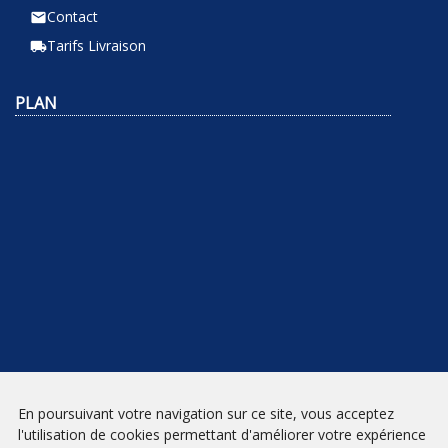
Contact
email
Tarifs Livraison
local_shipping
PLAN
NEWSLETTER
En poursuivant votre navigation sur ce site, vous acceptez
l'utilisation de cookies permettant d'améliorer votre expérience
INSCRIPTION