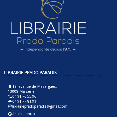
LIBRAIRIE PRADO PARADIS
19, avenue de Mazargues,
room
13008 Marseille
04.91.76.55.96
phone
04.91.77.81.91
local_printshop
librairiepradoparadis@gmail.com
alternate_email
Accès - horaires
query_builder