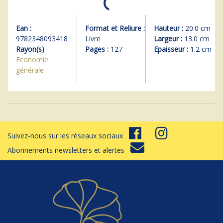
Ean :
Format et Reliure :
Hauteur :
20.0 cm
9782348093418
Livre
Largeur :
13.0 cm
Rayon(s)
Pages :
127
Epaisseur :
1.2 cm
Economie
générale
Suivez-nous sur les réseaux sociaux
Abonnements newsletters et alertes