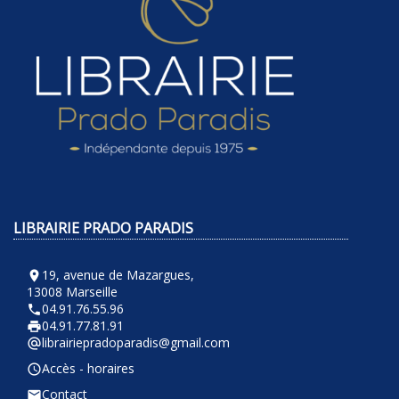
LIBRAIRIE PRADO PARADIS
19, avenue de Mazargues,
room
13008 Marseille
04.91.76.55.96
phone
04.91.77.81.91
local_printshop
librairiepradoparadis@gmail.com
alternate_email
Accès - horaires
query_builder
Contact
email