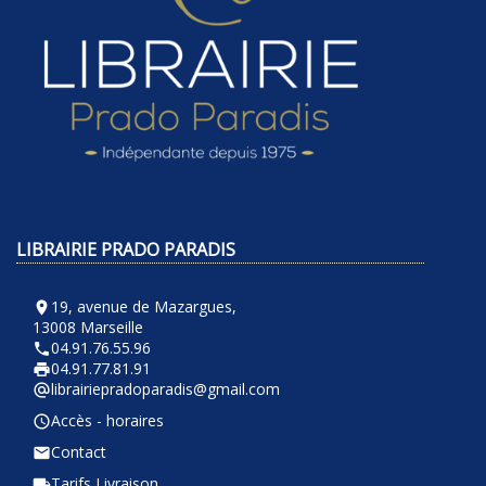
LIBRAIRIE PRADO PARADIS
19, avenue de Mazargues,
room
13008 Marseille
04.91.76.55.96
phone
04.91.77.81.91
local_printshop
librairiepradoparadis@gmail.com
alternate_email
Accès - horaires
query_builder
Contact
email
Tarifs Livraison
local_shipping