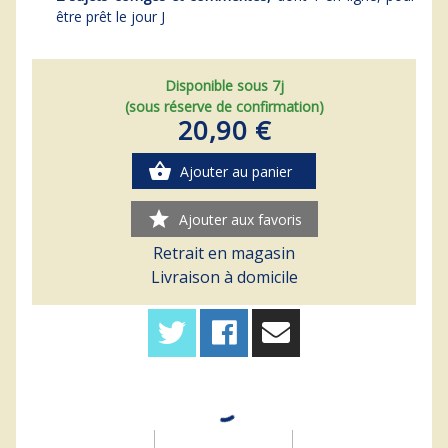
être prêt le jour J
Disponible sous 7j
(sous réserve de confirmation)
20,90 €
shopping_basket
Ajouter au panier
star
Ajouter aux favoris
Retrait en magasin
Livraison à domicile