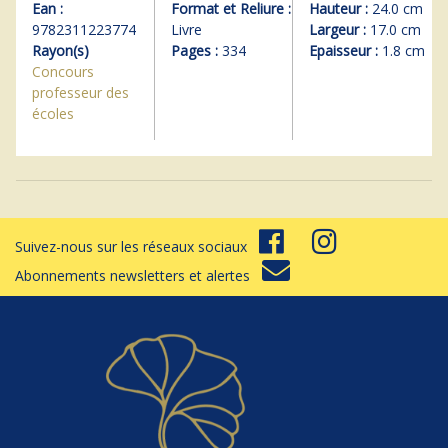
Ean :
Format et Reliure :
Hauteur :
24.0 cm
9782311223774
Livre
Largeur :
17.0 cm
Rayon(s)
Pages :
334
Epaisseur :
1.8 cm
Concours
professeur des
écoles
Suivez-nous sur les réseaux sociaux
Abonnements newsletters et alertes