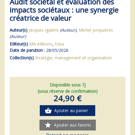
Audit sociétal et évaluation des
impacts sociétaux : une synergie
créatrice de valeur
Auteur(s)
Jacques Igalens
(Auteur)
,
Michel Jonquières
(Auteur)
Editeur(s)
MA éditions
,
Eska
Date de parution :
28/05/2026
Collection(s)
Stratégie, management et organisation
Disponible sous 7j
(sous réserve de confirmation)
24,90 €
shopping_basket
Ajouter au panier
star
Ajouter aux favoris