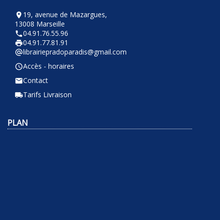
19, avenue de Mazargues,
room
13008 Marseille
04.91.76.55.96
phone
04.91.77.81.91
local_printshop
librairiepradoparadis@gmail.com
alternate_email
Accès - horaires
query_builder
Contact
email
Tarifs Livraison
local_shipping
PLAN