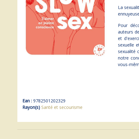
La sexuali
ennuyeuse
Pour déc
auteurs de
et d'exerc
sexuelle e
sexualité 
notre cond
vous-mê
Ean :
9782501202329
Rayon(s)
Santé et secourisme