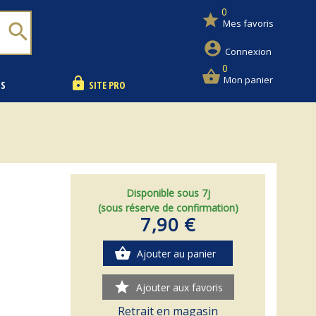
0
star
Mes favoris
search
account_circle
Connexion
0
shopping_basket
Mon panier
lock
NS
SITE PRO
Disponible sous 7j
(sous réserve de confirmation)
7,90 €
shopping_basket
Ajouter au panier
star
Ajouter aux favoris
Retrait en magasin