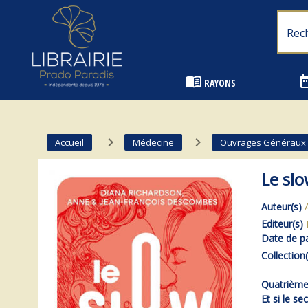
Librairie Prado Paradis - Marseille
menu_book
date_
RAYONS
navigate_next
navigate_next
Accueil
Médecine
Ouvrages Généraux
Le slo
Auteur(s)
Editeur(s)
Date de pa
Collection(
Quatrième 
Et si le se