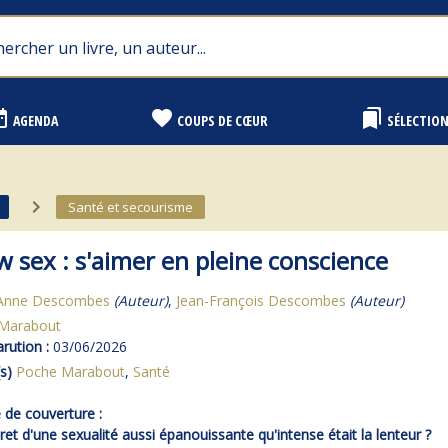
range
favorite
bookmarks
AGENDA
COUPS DE CŒUR
SÉLECTIO
navigate_next
Santé et secourisme
w sex : s'aimer en pleine conscience
Anne Descombes
(Auteur)
,
Jean-François Descombes
(Auteur)
Marabout
rution :
03/06/2026
s)
Poche Marabout
,
Santé
de couverture :
cret d'une sexualité aussi épanouissante qu'intense était la lenteur ?