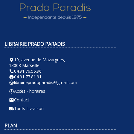
LIBRAIRIE PRADO PARADIS
19, avenue de Mazargues,
room
13008 Marseille
04.91.76.55.96
phone
04.91.77.81.91
local_printshop
librairiepradoparadis@gmail.com
alternate_email
Accès - horaires
query_builder
Contact
email
Tarifs Livraison
local_shipping
PLAN