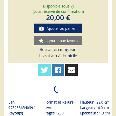
Disponible sous 7j
(sous réserve de confirmation)
20,00 €
shopping_basket
Ajouter au panier
star
Ajouter aux favoris
Retrait en magasin
Livraison à domicile
Ean :
Format et Reliure :
Hauteur :
22.0 cm
9782386540394
Livre
Largeur :
16.0 cm
Rayon(s)
Pages :
208
Epaisseur :
1.3 cm