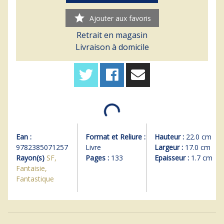
star
Ajouter aux favoris
Retrait en magasin
Livraison à domicile
Ean :
Format et Reliure :
Hauteur :
22.0 cm
9782385071257
Livre
Largeur :
17.0 cm
Rayon(s)
SF,
Pages :
133
Epaisseur :
1.7 cm
Fantaisie,
Fantastique