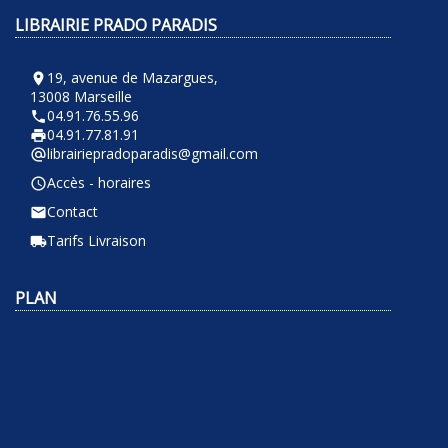
LIBRAIRIE PRADO PARADIS
19, avenue de Mazargues,
room
13008 Marseille
04.91.76.55.96
phone
04.91.77.81.91
local_printshop
librairiepradoparadis@gmail.com
alternate_email
Accès - horaires
query_builder
Contact
email
Tarifs Livraison
local_shipping
PLAN