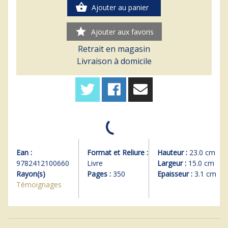
shopping_basket
Ajouter au panier
star
Ajouter aux favoris
Retrait en magasin
Livraison à domicile
Ean :
Format et Reliure :
Hauteur :
23.0 cm
9782412100660
Livre
Largeur :
15.0 cm
Rayon(s)
Pages :
350
Epaisseur :
3.1 cm
Témoignages