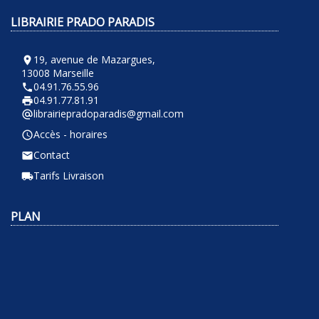
LIBRAIRIE PRADO PARADIS
19, avenue de Mazargues,
room
13008 Marseille
04.91.76.55.96
phone
04.91.77.81.91
local_printshop
librairiepradoparadis@gmail.com
alternate_email
Accès - horaires
query_builder
Contact
email
Tarifs Livraison
local_shipping
PLAN