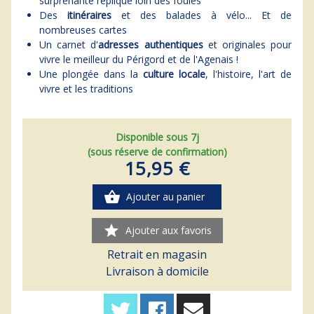
surprenante réplique loin des foules
Des
itinéraires
et des balades à vélo... Et de
nombreuses cartes
Un carnet d'
adresses authentiques
et originales pour
vivre le meilleur du Périgord et de l'Agenais !
Une plongée dans la
culture locale
, l'histoire, l'art de
vivre et les traditions
Disponible sous 7j
(sous réserve de confirmation)
15,95 €
shopping_basket
Ajouter au panier
star
Ajouter aux favoris
Retrait en magasin
Livraison à domicile