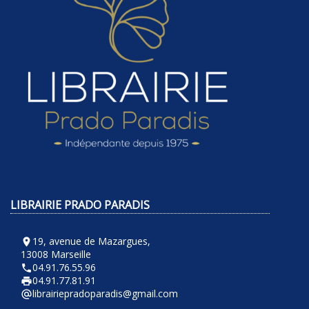
LIBRAIRIE PRADO PARADIS
19, avenue de Mazargues,
room
13008 Marseille
04.91.76.55.96
phone
04.91.77.81.91
local_printshop
librairiepradoparadis@gmail.com
alternate_email