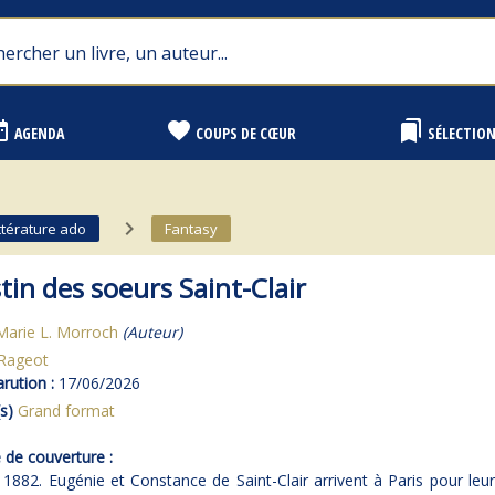
range
favorite
bookmarks
AGENDA
COUPS DE CŒUR
SÉLECTIO
navigate_next
ttérature ado
Fantasy
tin des soeurs Saint-Clair
Marie L. Morroch
(Auteur)
Rageot
rution :
17/06/2026
s)
Grand format
de couverture :
1882. Eugénie et Constance de Saint-Clair arrivent à Paris pour le