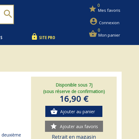
0
star
Mes favoris
search
account_circle
Connexion
0
shopping_basket
Mon panier
lock
NS
SITE PRO
Disponible sous 7j
(sous réserve de confirmation)
16,90 €
shopping_basket
Ajouter au panier
star
Ajouter aux favoris
ur deuxième
Retrait en magasin