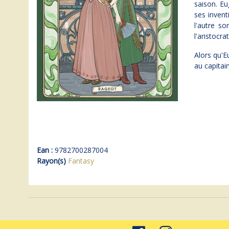
saison. Eu
ses invent
l'autre so
l'aristocrat
Alors qu'E
au capitai
Ean :
9782700287004
Rayon(s)
Fantasy