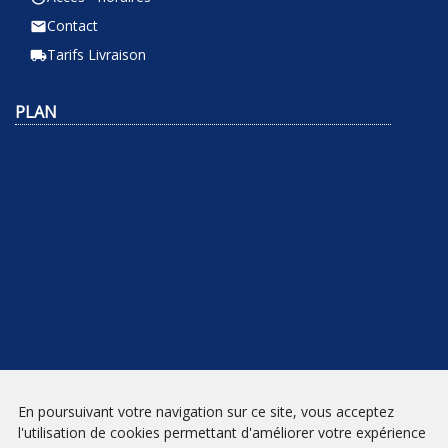
Contact
email
Tarifs Livraison
local_shipping
PLAN
NEWSLETTER
En poursuivant votre navigation sur ce site, vous acceptez
l'utilisation de cookies permettant d'améliorer votre expérience