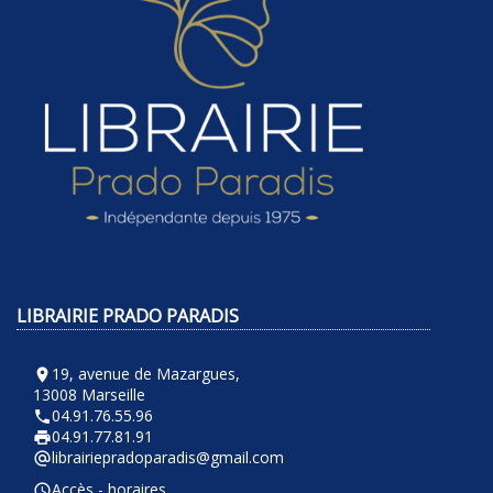
LIBRAIRIE PRADO PARADIS
19, avenue de Mazargues,
room
13008 Marseille
04.91.76.55.96
phone
04.91.77.81.91
local_printshop
librairiepradoparadis@gmail.com
alternate_email
Accès - horaires
query_builder