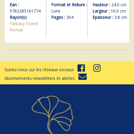
Ean :
Format et Reliure :
Hauteur :
24.0 cm
9782385161774
Livre
Largeur :
16.0 cm
Rayon(s)
Pages :
304
Epaisseur :
3.8 cm
Fantasy Grand
format
Suivez-nous sur les réseaux sociaux
Abonnements newsletters et alertes