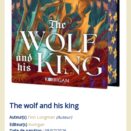
The wolf and his king
Auteur(s)
Finn Longman
(Auteur)
Editeur(s)
Korrigan
Date de parution :
08/07/2026