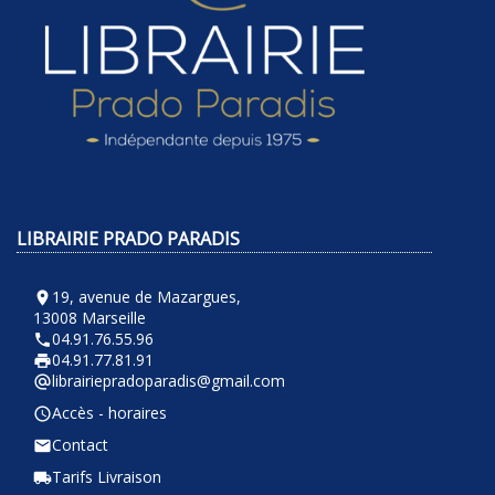
LIBRAIRIE PRADO PARADIS
19, avenue de Mazargues,
room
13008 Marseille
04.91.76.55.96
phone
04.91.77.81.91
local_printshop
librairiepradoparadis@gmail.com
alternate_email
Accès - horaires
query_builder
Contact
email
Tarifs Livraison
local_shipping