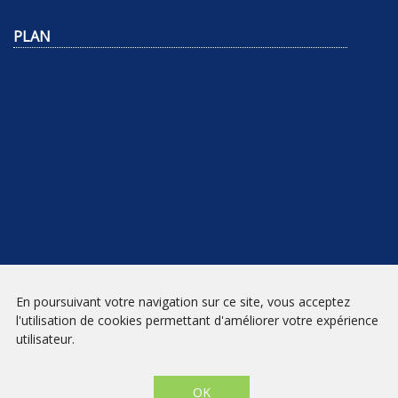
PLAN
NEWSLETTER
En poursuivant votre navigation sur ce site, vous acceptez
l'utilisation de cookies permettant d'améliorer votre expérience
INSCRIPTION
utilisateur.
Mentions légales
|
Conditions générales de vente
| Librairie Prado
Paradis - Marseille © 2026 - Site créé par
eNovAlp
OK