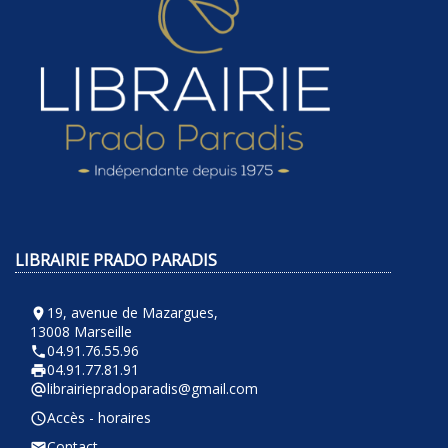
LIBRAIRIE PRADO PARADIS
19, avenue de Mazargues,
room
13008 Marseille
04.91.76.55.96
phone
04.91.77.81.91
local_printshop
librairiepradoparadis@gmail.com
alternate_email
Accès - horaires
query_builder
Contact
email