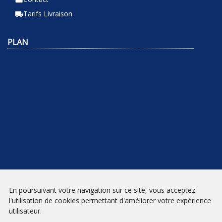
Tarifs Livraison
local_shipping
PLAN
NEWSLETTER
En poursuivant votre navigation sur ce site, vous acceptez
l'utilisation de cookies permettant d'améliorer votre expérience
INSCRIPTION
utilisateur.