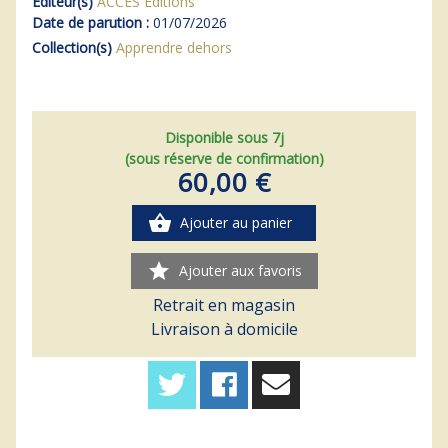
Editeur(s)
ACCÈS Editions
Date de parution :
01/07/2026
Collection(s)
Apprendre dehors
Disponible sous 7j
(sous réserve de confirmation)
60,00 €
shopping_basket
Ajouter au panier
star
Ajouter aux favoris
Retrait en magasin
Livraison à domicile