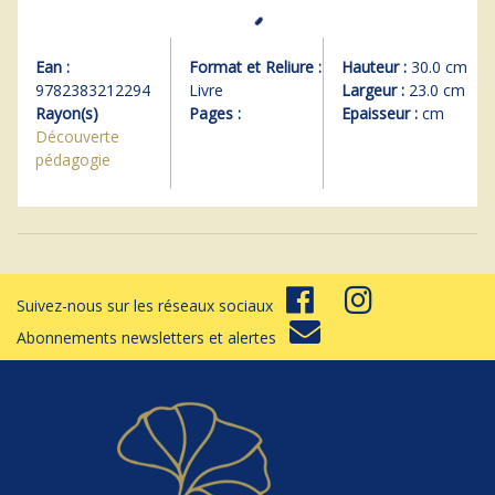
Ean :
Format et Reliure :
Hauteur :
30.0 cm
9782383212294
Livre
Largeur :
23.0 cm
Rayon(s)
Pages :
Epaisseur :
cm
Découverte
pédagogie
Suivez-nous sur les réseaux sociaux
Abonnements newsletters et alertes